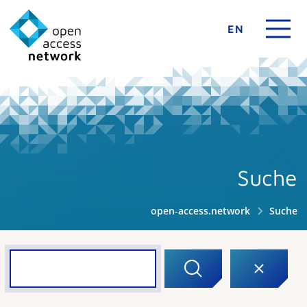
EN
Suche
open-access.network
Suche