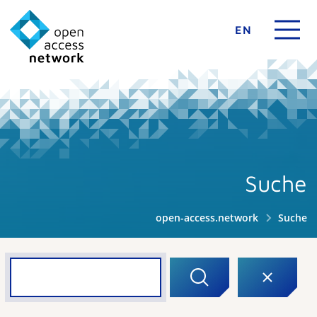
EN
Suche
open-access.network
Suche