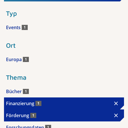
Typ
Events
1
Ort
Europa
1
Thema
Bücher
1
Finanzierung
1
Förderung
1
Forschungsdaten
1