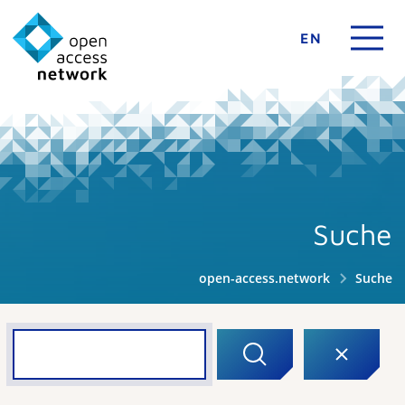
EN
Suche
open-access.network
Suche