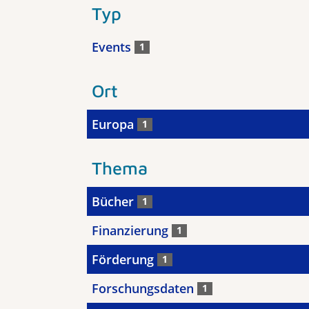
Typ
Events
1
Ort
Europa
1
Thema
Bücher
1
Finanzierung
1
Förderung
1
Forschungsdaten
1