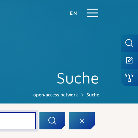
EN
Suche
open-access.network
Suche