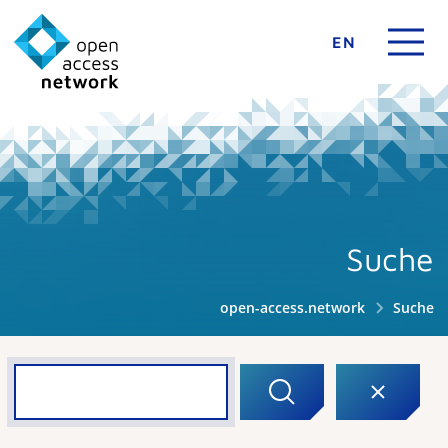
EN
Suche
open-access.network
Suche