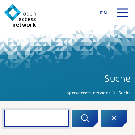
EN
Suche
open-access.network
Suche