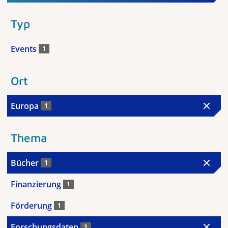
Typ
Events
1
Ort
Europa
1
Thema
Bücher
1
Finanzierung
1
Förderung
1
Forschungsdaten
1