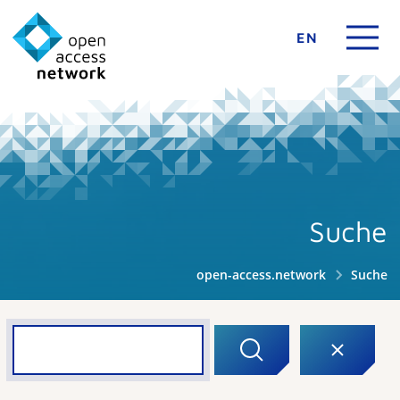
EN
Suche
open-access.network
Suche