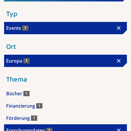
Typ
Events
1
Ort
Europa
1
Thema
Bücher
1
Finanzierung
1
Förderung
1
Forschungsdaten
1