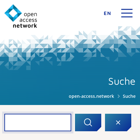
EN
Suche
open-access.network
Suche