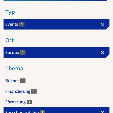
Typ
Events
1
Ort
Europa
1
Thema
Bücher
1
Finanzierung
1
Förderung
1
Forschungsdaten
1