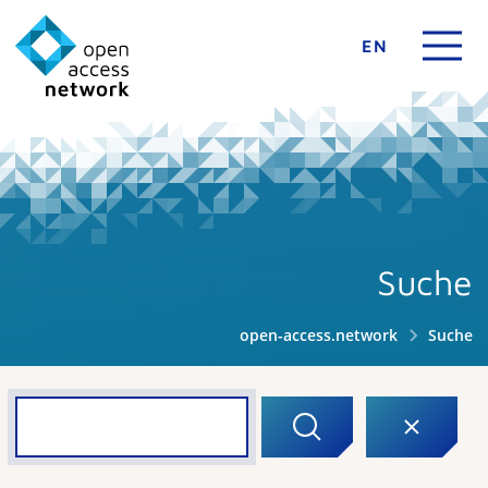
EN
Suche
open-access.network
Suche