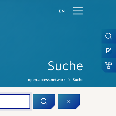
EN
Suche
open-access.network
Suche