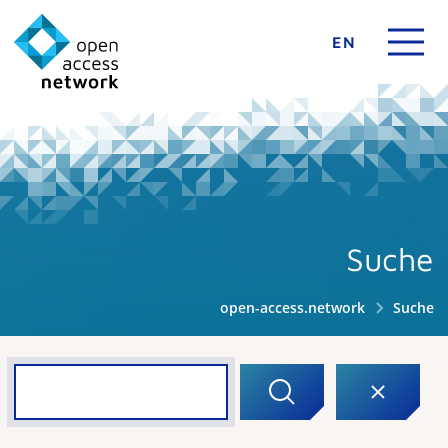
EN
Suche
open-access.network
Suche