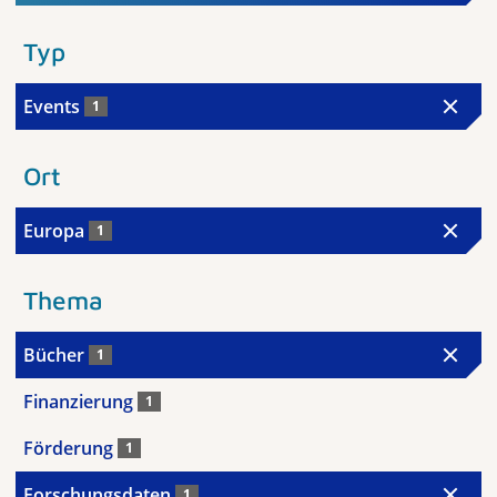
Typ
Events
1
Ort
Europa
1
Thema
Bücher
1
Finanzierung
1
Förderung
1
Forschungsdaten
1