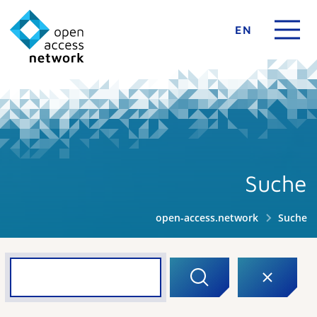
EN
Suche
open-access.network
Suche