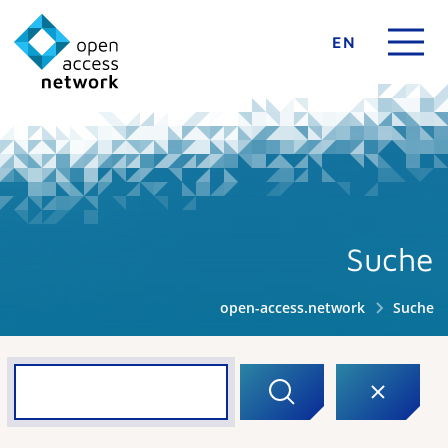
EN
Suche
open-access.network
Suche