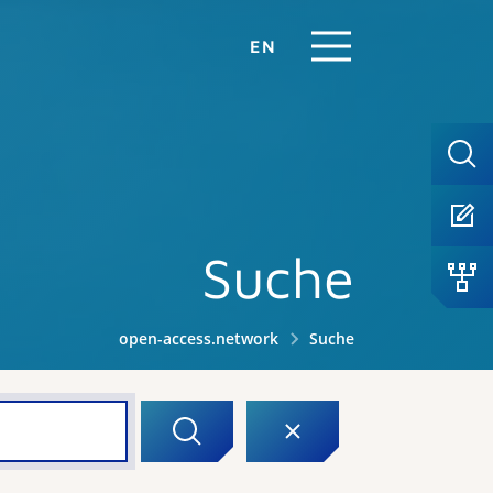
EN
Suche
open-access.network
Suche