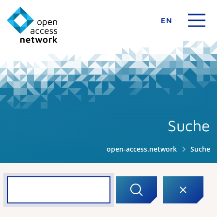
EN
Suche
open-access.network
Suche