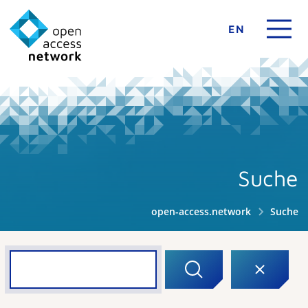
EN
Suche
open-access.network
Suche