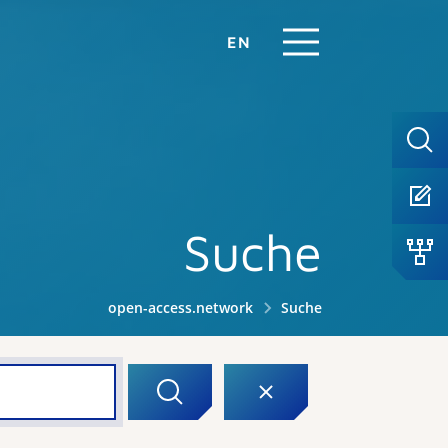
EN
Suche
open-access.network
Suche