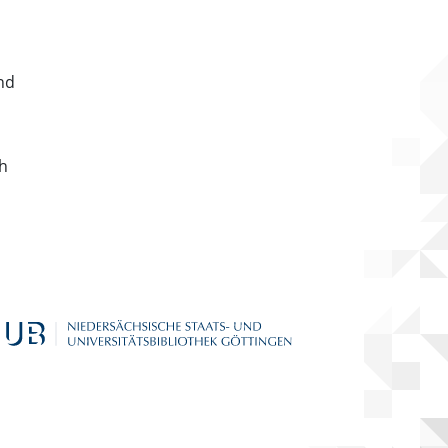
nd
ch