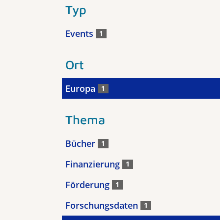
Typ
Events
1
Ort
Europa
1
Thema
Bücher
1
Finanzierung
1
Förderung
1
Forschungsdaten
1