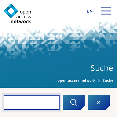
EN
Suche
open-access.network
Suche