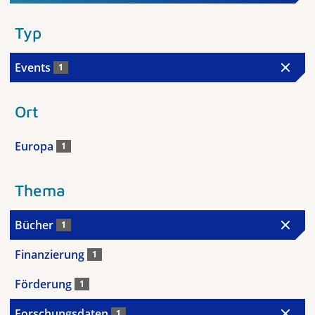
Typ
Events
1
Ort
Europa
1
Thema
Bücher
1
Finanzierung
1
Förderung
1
Forschungsdaten
1