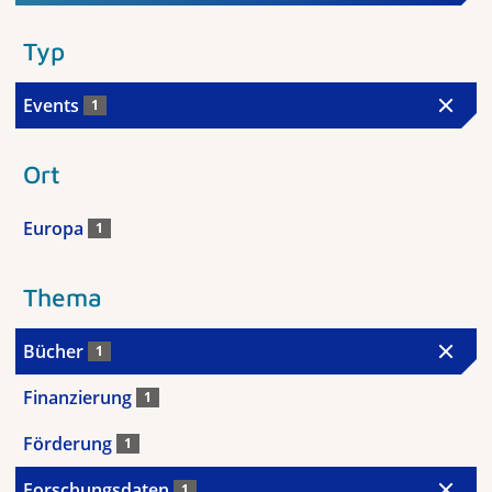
Typ
Events
1
Ort
Europa
1
Thema
Bücher
1
Finanzierung
1
Förderung
1
Forschungsdaten
1