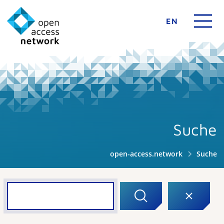
EN
Suche
open-access.network
Suche