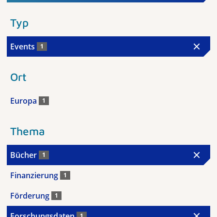
Typ
Events
1
Ort
Europa
1
Thema
Bücher
1
Finanzierung
1
Förderung
1
Forschungsdaten
1