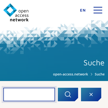
EN
Suche
open-access.network
Suche