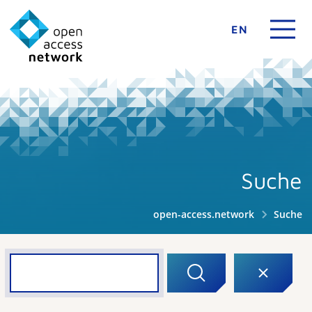
EN
Suche
open-access.network
Suche