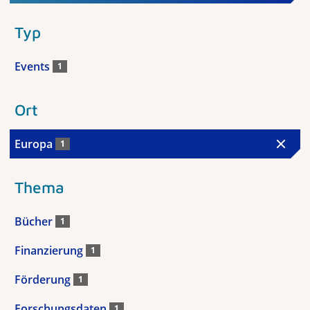
Typ
Events
1
Ort
Europa
1
Thema
Bücher
1
Finanzierung
1
Förderung
1
Forschungsdaten
1