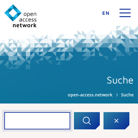
EN
Suche
open-access.network
Suche