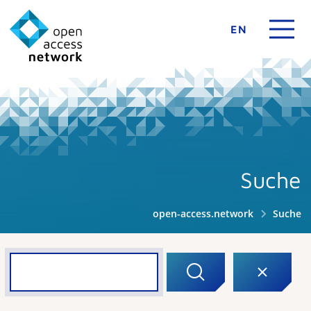
EN
Suche
open-access.network
Suche