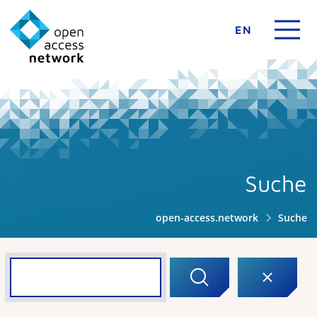
EN
Suche
open-access.network
Suche