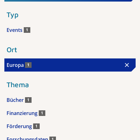
Typ
Events
1
Ort
Europa
1
Thema
Bücher
1
Finanzierung
1
Förderung
1
Forschungsdaten
1