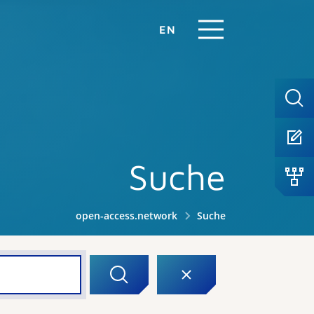
EN
Suche
open-access.network
Suche