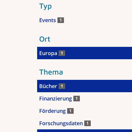
Typ
Events
1
Ort
Europa
1
Thema
Bücher
1
Finanzierung
1
Förderung
1
Forschungsdaten
1