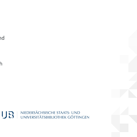
nd
ch