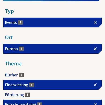
Typ
Events
1
Ort
Europa
1
Thema
Bücher
1
Finanzierung
1
Förderung
1
Forschungsdaten
1