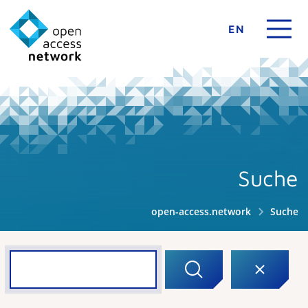
EN
Suche
open-access.network
Suche