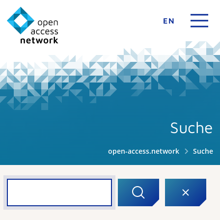
EN
Suche
open-access.network
Suche