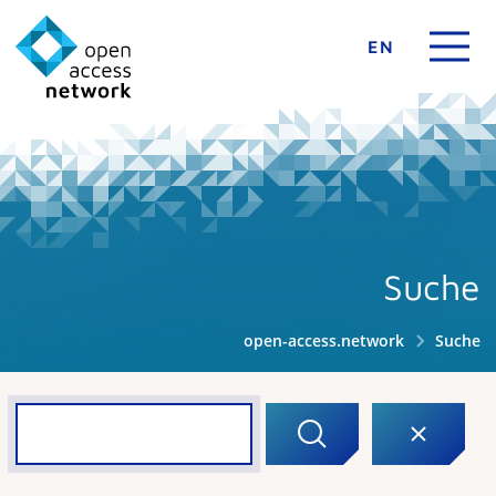
EN
Suche
open-access.network
Suche