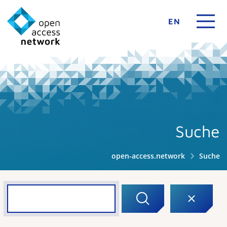
EN
Suche
open-access.network
Suche