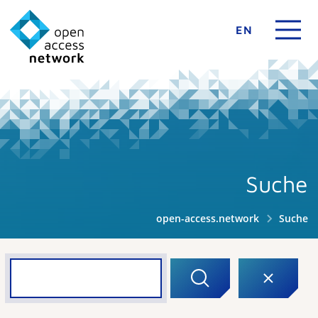
EN
Suche
open-access.network
Suche