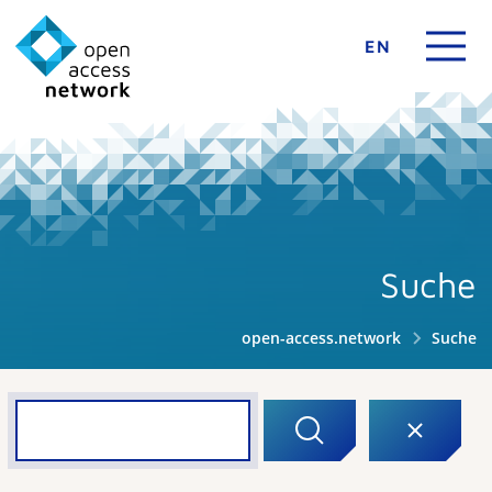
EN
Suche
open-access.network
Suche