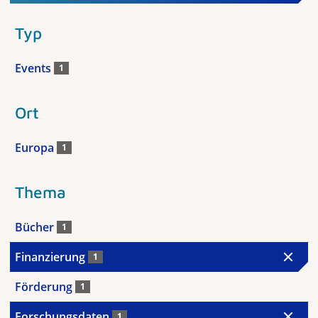
Typ
Events
1
Ort
Europa
1
Thema
Bücher
1
Finanzierung
1
Förderung
1
Forschungsdaten
1