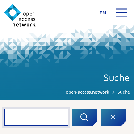
EN
Suche
open-access.network
Suche