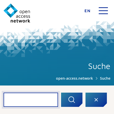
EN
Suche
open-access.network
Suche