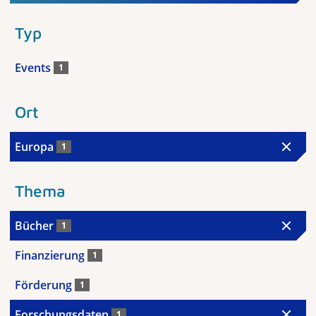
Typ
Events
1
Ort
Europa
1
Thema
Bücher
1
Finanzierung
1
Förderung
1
Forschungsdaten
1