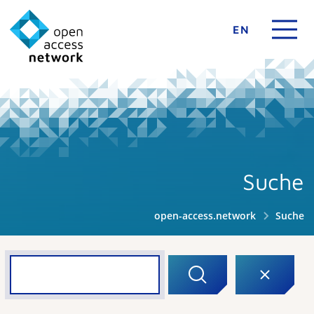
EN
Suche
open-access.network
Suche