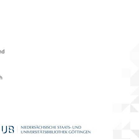
nd
ch