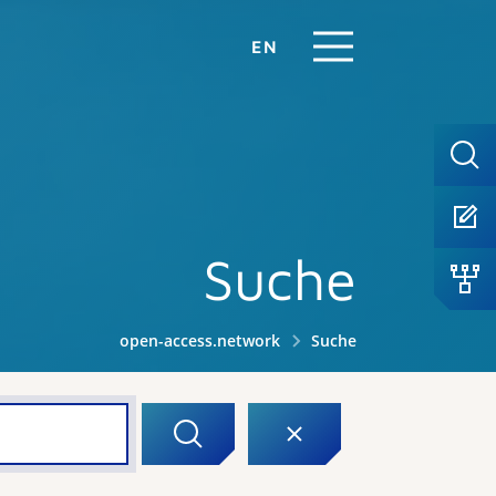
EN
Suche
open-access.network
Suche