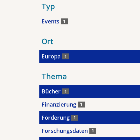
Typ
Events
1
Ort
Europa
1
Thema
Bücher
1
Finanzierung
1
Förderung
1
Forschungsdaten
1