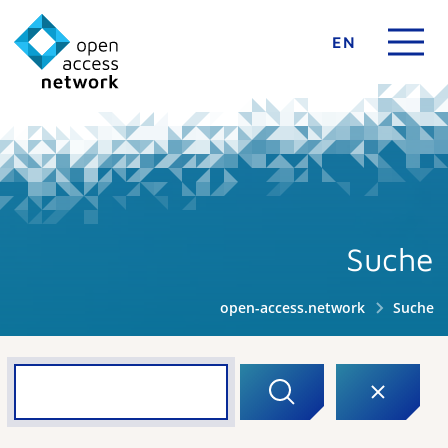
EN
Suche
open-access.network
Suche