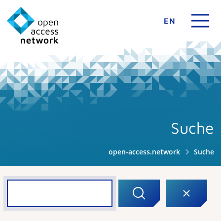
EN
Suche
open-access.network
Suche