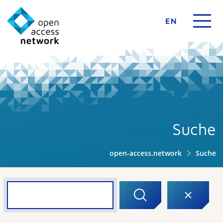
EN
Suche
open-access.network
Suche