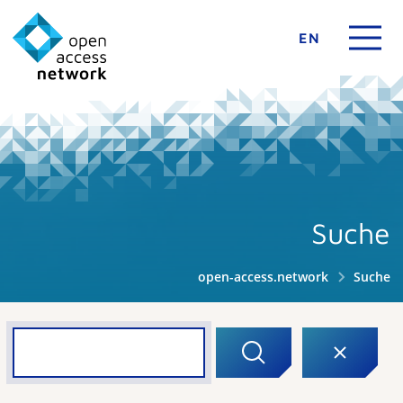
EN
Suche
open-access.network
Suche