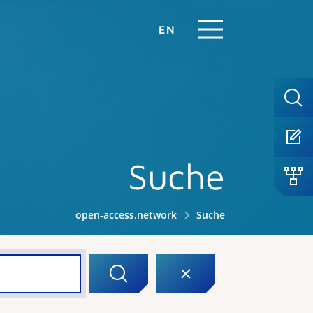
EN
Suche
open-access.network
Suche