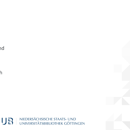
nd
ch