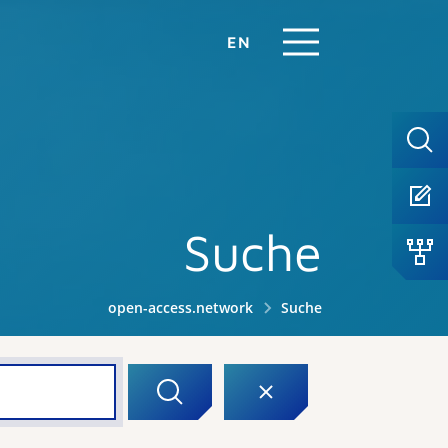
EN
Suche
open-access.network
Suche