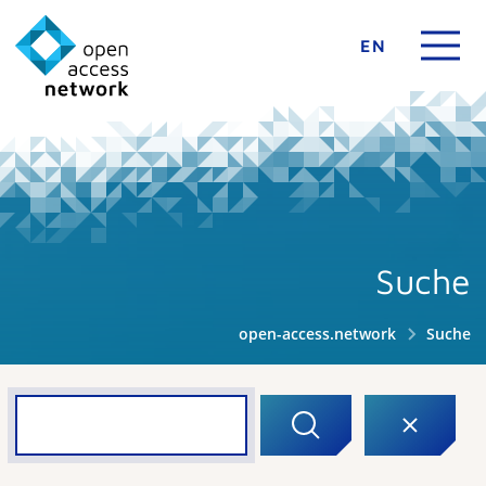
EN
Suche
open-access.network
Suche