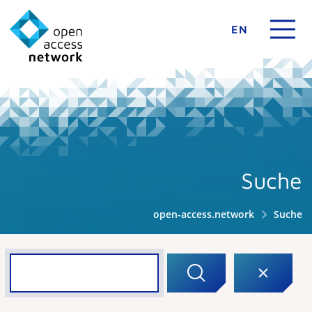
EN
Suche
open-access.network
Suche