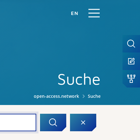
EN
Suche
open-access.network
Suche