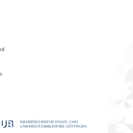
nd
ch