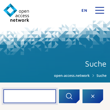
EN
Suche
open-access.network
Suche