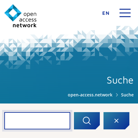
EN
Suche
open-access.network
Suche