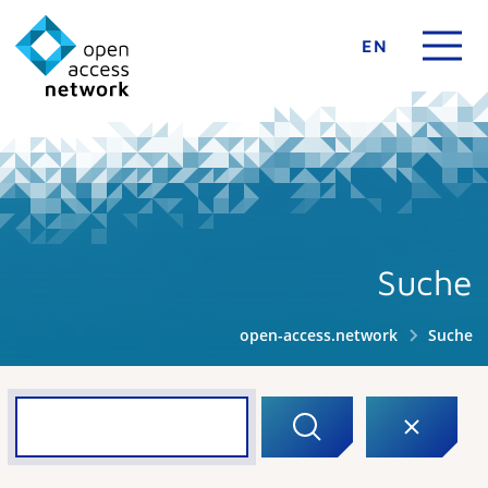
EN
Suche
open-access.network
Suche