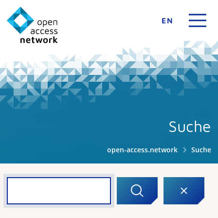
EN
Suche
open-access.network
Suche