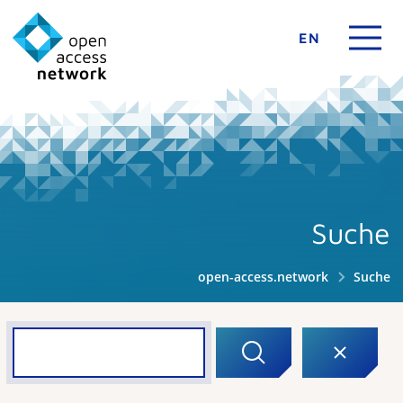
EN
Suche
open-access.network
Suche