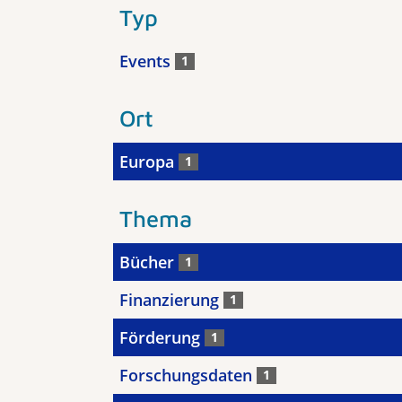
Typ
Events
1
Ort
Europa
1
Thema
Bücher
1
Finanzierung
1
Förderung
1
Forschungsdaten
1