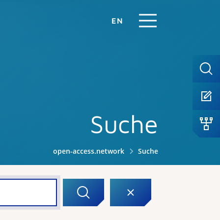
EN
Suche
open-access.network
Suche